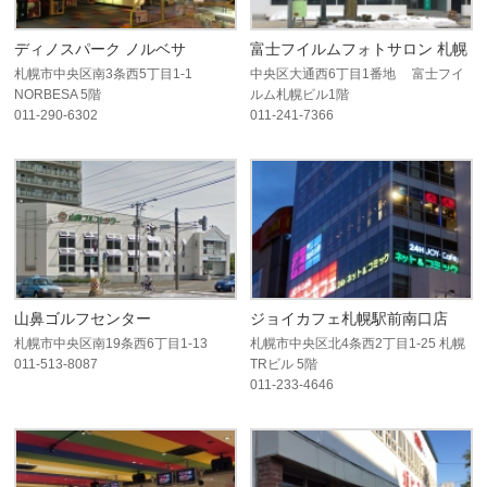
ディノスパーク ノルベサ
富士フイルムフォトサロン 札幌
札幌市中央区南3条西5丁目1-1
中央区大通西6丁目1番地 富士フイ
NORBESA 5階
ルム札幌ビル1階
011-290-6302
011-241-7366
山鼻ゴルフセンター
ジョイカフェ札幌駅前南口店
札幌市中央区南19条西6丁目1-13
札幌市中央区北4条西2丁目1-25 札幌
011-513-8087
TRビル 5階
011-233-4646