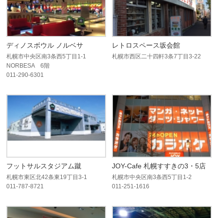
ディノスボウル ノルベサ
レトロスペース坂会館
札幌市中央区南3条西5丁目1-1
札幌市西区二十四軒3条7丁目3-22
NORBESA 6階
011-290-6301
フットサルスタジアム蹴
JOY-Cafe 札幌すすきの3・5店
札幌市東区北42条東19丁目3-1
札幌市中央区南3条西5丁目1-2
011-787-8721
011-251-1616