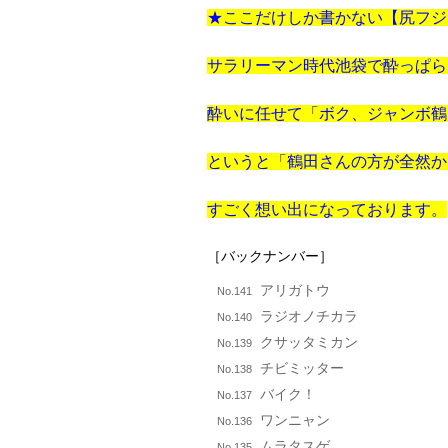
★ここだけしか書かない【尻フジ
サラリーマン時代池袋で酔っぱら
酔いに任せて「ボク、ジャンボ鶴
というと「鶴田さんの方が全然か
すごく想い出になっております。
［バックナンバー］
アリガトウ
No.141
ラジオノチカラ
No.140
クサッタミカン
No.139
チビミッター
No.138
バイク！
No.137
ワンニャン
No.136
ムラタスゲ
No.135