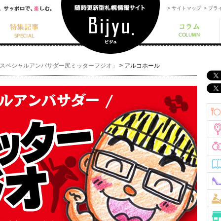
> サイトマップ
> プ
yuスペシャルアンバサダー尻ミッターフジオ」
>
アルコホール