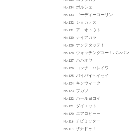
ポルシェ
No.134
ゴーディーコーリン
No.133
ショカデス
No.132
アニオトウト
No.131
ナイアガラ
No.130
ナンテタッテ！
No.129
ウォッチングユー！パンパン
No.128
ハハオヤ
No.127
コンチニハレイワ
No.126
バイバイヘイセイ
No.125
キンウィーク
No.124
ブカツ
No.123
ハールヨコイ
No.122
ダイエット
No.121
エアロビーー
No.120
チビミッター
No.119
ザナドゥ！
No.118