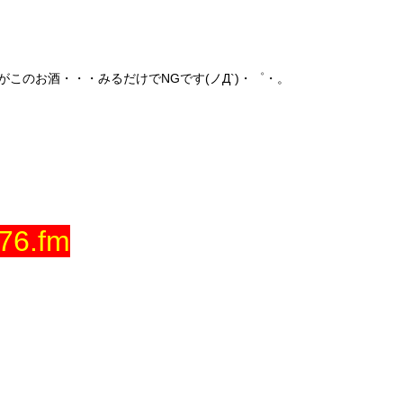
このお酒・・・みるだけでNGです(ノД`)・゜・。
76.fm