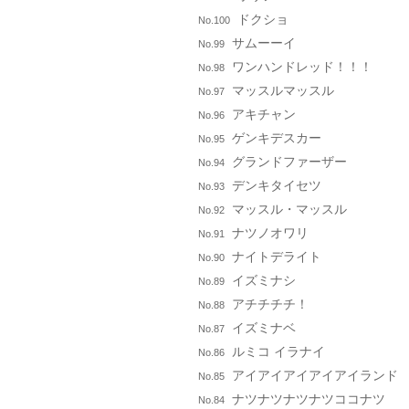
ドクショ
No.100
サムーーイ
No.99
ワンハンドレッド！！！
No.98
マッスルマッスル
No.97
アキチャン
No.96
ゲンキデスカー
No.95
グランドファーザー
No.94
デンキタイセツ
No.93
マッスル・マッスル
No.92
ナツノオワリ
No.91
ナイトデライト
No.90
イズミナシ
No.89
アチチチチ！
No.88
イズミナベ
No.87
ルミコ イラナイ
No.86
アイアイアイアイアイランド
No.85
ナツナツナツナツココナツ
No.84