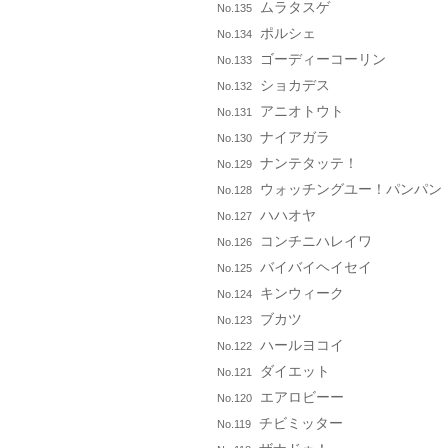
ムラタスゲ
No.135
ポルシェ
No.134
ゴーディーコーリン
No.133
ショカデス
No.132
アニオトウト
No.131
ナイアガラ
No.130
ナンテタッテ！
No.129
ウォッチングユー！パンパン
No.128
ハハオヤ
No.127
コンチニハレイワ
No.126
バイバイヘイセイ
No.125
キンウィーク
No.124
ブカツ
No.123
ハールヨコイ
No.122
ダイエット
No.121
エアロビーー
No.120
チビミッター
No.119