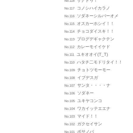
ザナドゥ！
No.118
コノシハイカラノ
No.117
ソダネーシルバーオメ
No.116
オスカーホシイ！！
No.115
チョコダイスキ！！
No.114
ブログデギャクテン
No.113
カレーモイイケド
No.112
ユキオオイ(T_T)
No.111
ハタチ二モドリタイ！！
No.110
チョトツモーモー
No.109
イブデスガ
No.108
サンタ・・・・ナ
No.107
ソダネー
No.106
ユキヤコンコ
No.105
ワカイッテエエナ
No.104
マイド！！
No.103
ガクセイサン
No.102
ボサノバ
No.101