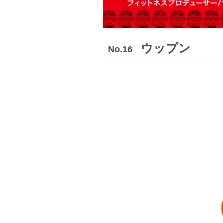
ウップン
No.16