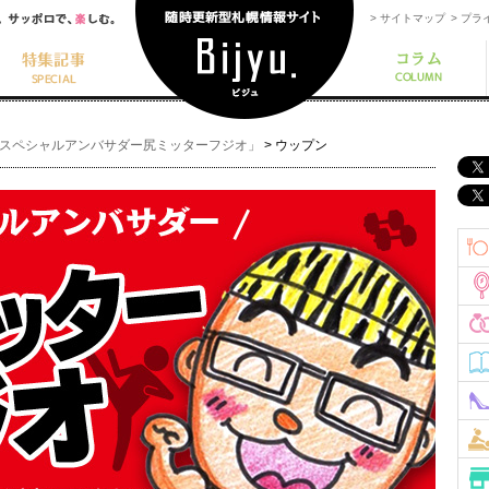
> サイトマップ
> プ
yuスペシャルアンバサダー尻ミッターフジオ」
>
ウップン