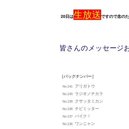
生放送
20日は
ですので念のた
皆さんのメッセージ
［バックナンバー］
アリガトウ
No.141
ラジオノチカラ
No.140
クサッタミカン
No.139
チビミッター
No.138
バイク！
No.137
ワンニャン
No.136