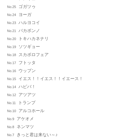
ゴガツゥ
No.25
ヨーガ
No.24
ハルヨコイ
No.23
バカボンノ
No.21
トキハカネナリ
No.20
ソツギョー
No.19
スカボロフェア
No.18
フトッタ
No.17
ウップン
No.16
イエス！！イエス！！イエース！
No.15
ハピバ！
No.14
アツアツ
No.12
トランプ
No.11
アルコホール
No.10
アケオメ
No.9
ネンマツ
No.8
きっと君は来ない～♪
No.7