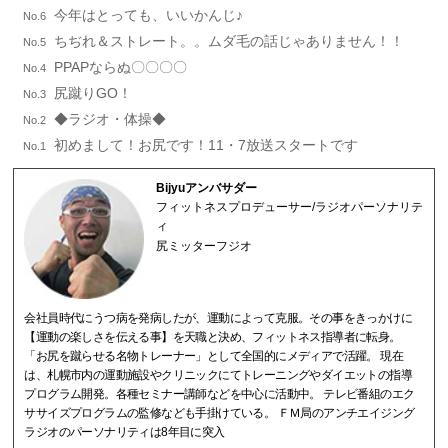
今年はとっても、いいかんじ♪
No.6
ちぢれ＆ストレート。。ムダ毛の話じゃありません！！
No.5
PPAPならぬ〇〇〇〇
No.4
尻蹴りGO！
No.3
◆ラジオ・体操◆
No.2
初めまして！お尻です！11・7放送スタートです
No.1
Bijyuアンバサダー
フィットネスプロデューサー/ラジオパーソナリテ
ィ
尻ミッターフジオ
会社員時代にうつ病を発病したが、運動によって克服。その事をきっかけに
【運動の楽しさを伝える事】を天職と決め、フィットネス指導者に転身。
「お尻を蹴らせる名物トレーナー」として全国的にメディアで活躍。 現在
は、札幌市内の運動施設やクリニックにてトレーニングやダイエットの指導
プログラム開発。各種セミナー講師などを中心に活動中。 テレビ番組のエク
ササイズプログラムの監修なども手掛けている。 ＦＭ局のアンチエイジング
ラジオのパーソナリティは8年目に突入