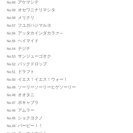
アケマシテ
No.60
オセワニナリマシタ
No.59
メリクリ
No.58
フユガハジマルヨ
No.57
アッタカインダカラァ～
No.56
ヘイマイド
No.55
テジナ
No.54
サンジューゴオク
No.53
バックドロップ
No.52
ドラフト
No.51
イエス！イエス！ウォー！
No.50
ソーリーソーリーヒゲソーリー
No.49
オオタニ
No.48
ボキャブラ
No.47
アムラー
No.46
ショクヨクノ
No.45
バービー！！
No.44