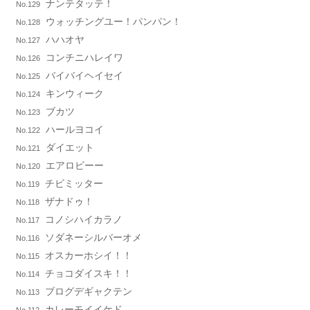
ナンテタッテ！
No.129
ウォッチングユー！パンパン！
No.128
ハハオヤ
No.127
コンチニハレイワ
No.126
バイバイヘイセイ
No.125
キンウィーク
No.124
ブカツ
No.123
ハールヨコイ
No.122
ダイエット
No.121
エアロビーー
No.120
チビミッター
No.119
ザナドゥ！
No.118
コノシハイカラノ
No.117
ソダネーシルバーオメ
No.116
オスカーホシイ！！
No.115
チョコダイスキ！！
No.114
ブログデギャクテン
No.113
カレーモイイケド