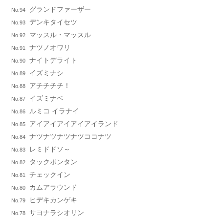
グランドファーザー
No.94
デンキタイセツ
No.93
マッスル・マッスル
No.92
ナツノオワリ
No.91
ナイトデライト
No.90
イズミナシ
No.89
アチチチチ！
No.88
イズミナベ
No.87
ルミコ イラナイ
No.86
アイアイアイアイアイランド
No.85
ナツナツナツナツココナツ
No.84
レミドドソ～
No.83
タックボンタン
No.82
チェックイン
No.81
カムアラウンド
No.80
ヒデキカンゲキ
No.79
サヨナラシオリン
No.78