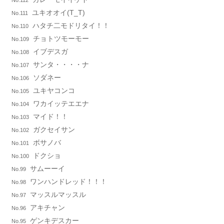
No.112
ユキオオイ(T_T)
No.111
ハタチ二モドリタイ！！
No.110
チョトツモーモー
No.109
イブデスガ
No.108
サンタ・・・・ナ
No.107
ソダネー
No.106
ユキヤコンコ
No.105
ワカイッテエエナ
No.104
マイド！！
No.103
ガクセイサン
No.102
ボサノバ
No.101
ドクショ
No.100
サムーーイ
No.99
ワンハンドレッド！！！
No.98
マッスルマッスル
No.97
アキチャン
No.96
ゲンキデスカー
No.95