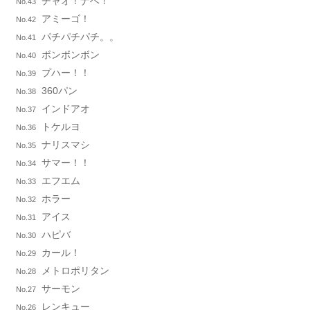
チャオ！ナベ！
No.43
アミーゴ！
No.42
パチパチパチ。。
No.41
ボンボンボン
No.40
プハー！！
No.39
360パン
No.38
インドアオ
No.37
トケルヨ
No.36
ナリスマシ
No.35
サマー！！
No.34
エフエム
No.33
ホラー
No.32
アイス
No.31
ハピバ
No.30
カール！
No.29
メトロポリタン
No.28
サーモン
No.27
レンキュー
No.26