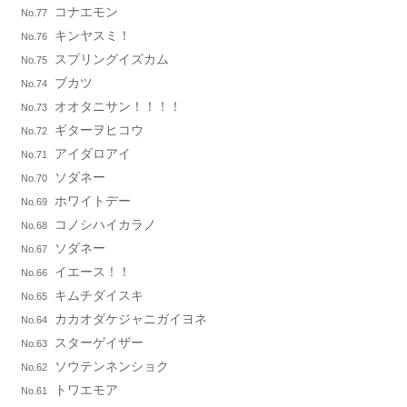
コナエモン
No.77
キンヤスミ！
No.76
スプリングイズカム
No.75
ブカツ
No.74
オオタニサン！！！！
No.73
ギターヲヒコウ
No.72
アイダロアイ
No.71
ソダネー
No.70
ホワイトデー
No.69
コノシハイカラノ
No.68
ソダネー
No.67
イエース！！
No.66
キムチダイスキ
No.65
カカオダケジャニガイヨネ
No.64
スターゲイザー
No.63
ソウテンネンショク
No.62
トワエモア
No.61