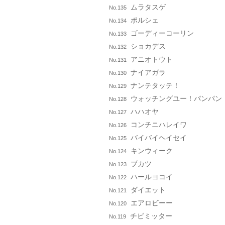
ムラタスゲ
No.135
ポルシェ
No.134
ゴーディーコーリン
No.133
ショカデス
No.132
アニオトウト
No.131
ナイアガラ
No.130
ナンテタッテ！
No.129
ウォッチングユー！パンパン
No.128
ハハオヤ
No.127
コンチニハレイワ
No.126
バイバイヘイセイ
No.125
キンウィーク
No.124
ブカツ
No.123
ハールヨコイ
No.122
ダイエット
No.121
エアロビーー
No.120
チビミッター
No.119