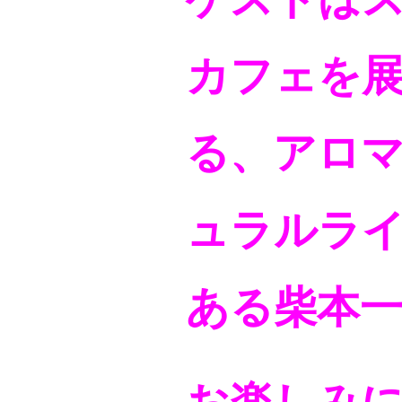
カフェを
る、アロ
ュラルラ
ある
柴本