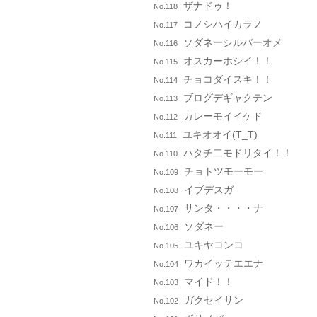
ザナドゥ！
No.118
コノシハイカラノ
No.117
ソダネーシルバーオメ
No.116
オスカーホシイ！！
No.115
チョコダイスキ！！
No.114
ブログデギャクテン
No.113
カレーモイイケド
No.112
ユキオオイ(T_T)
No.111
ハタチ二モドリタイ！！
No.110
チョトツモーモー
No.109
イブデスガ
No.108
サンタ・・・・ナ
No.107
ソダネー
No.106
ユキヤコンコ
No.105
ワカイッテエエナ
No.104
マイド！！
No.103
ガクセイサン
No.102