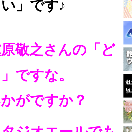
さい
」です♪
槇原敬之さんの「ど
も」ですな。
いかがですか？
スタジオエールでも