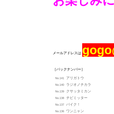
お楽しみ
gogo
メールアドレスは
［バックナンバー］
アリガトウ
No.141
ラジオノチカラ
No.140
クサッタミカン
No.139
チビミッター
No.138
バイク！
No.137
ワンニャン
No.136