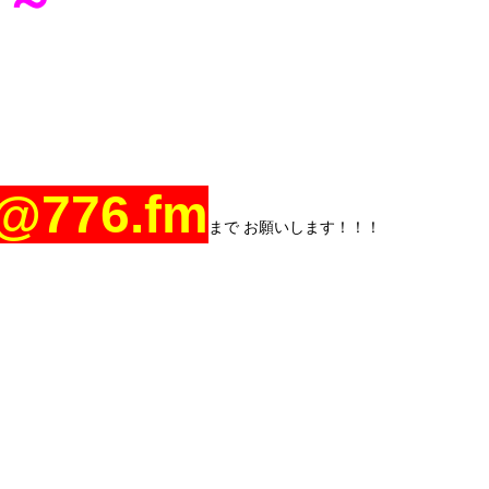
に～
@776.fm
まで お願いします！！！