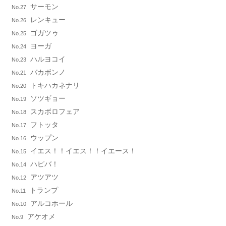
サーモン
No.27
レンキュー
No.26
ゴガツゥ
No.25
ヨーガ
No.24
ハルヨコイ
No.23
バカボンノ
No.21
トキハカネナリ
No.20
ソツギョー
No.19
スカボロフェア
No.18
フトッタ
No.17
ウップン
No.16
イエス！！イエス！！イエース！
No.15
ハピバ！
No.14
アツアツ
No.12
トランプ
No.11
アルコホール
No.10
アケオメ
No.9