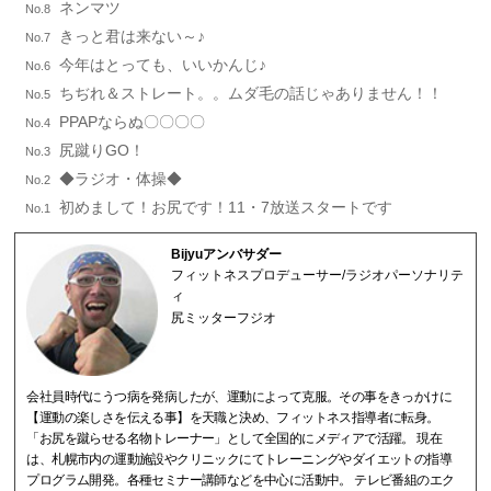
ネンマツ
No.8
きっと君は来ない～♪
No.7
今年はとっても、いいかんじ♪
No.6
ちぢれ＆ストレート。。ムダ毛の話じゃありません！！
No.5
PPAPならぬ〇〇〇〇
No.4
尻蹴りGO！
No.3
◆ラジオ・体操◆
No.2
初めまして！お尻です！11・7放送スタートです
No.1
Bijyuアンバサダー
フィットネスプロデューサー/ラジオパーソナリテ
ィ
尻ミッターフジオ
会社員時代にうつ病を発病したが、運動によって克服。その事をきっかけに
【運動の楽しさを伝える事】を天職と決め、フィットネス指導者に転身。
「お尻を蹴らせる名物トレーナー」として全国的にメディアで活躍。 現在
は、札幌市内の運動施設やクリニックにてトレーニングやダイエットの指導
プログラム開発。各種セミナー講師などを中心に活動中。 テレビ番組のエク