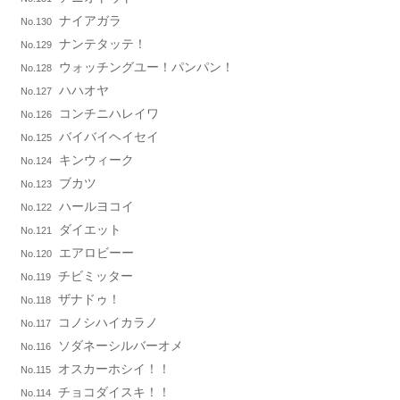
ナイアガラ
No.130
ナンテタッテ！
No.129
ウォッチングユー！パンパン！
No.128
ハハオヤ
No.127
コンチニハレイワ
No.126
バイバイヘイセイ
No.125
キンウィーク
No.124
ブカツ
No.123
ハールヨコイ
No.122
ダイエット
No.121
エアロビーー
No.120
チビミッター
No.119
ザナドゥ！
No.118
コノシハイカラノ
No.117
ソダネーシルバーオメ
No.116
オスカーホシイ！！
No.115
チョコダイスキ！！
No.114