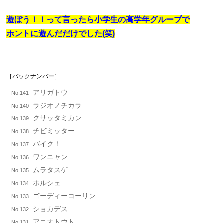
遊ぼう！！って言ったら小学生の高学年グループで
ホントに遊んだだけでした(笑)
［バックナンバー］
アリガトウ
No.141
ラジオノチカラ
No.140
クサッタミカン
No.139
チビミッター
No.138
バイク！
No.137
ワンニャン
No.136
ムラタスゲ
No.135
ポルシェ
No.134
ゴーディーコーリン
No.133
ショカデス
No.132
アニオトウト
No.131