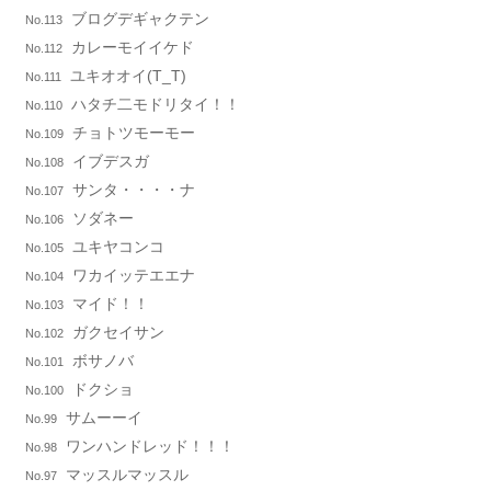
ブログデギャクテン
No.113
カレーモイイケド
No.112
ユキオオイ(T_T)
No.111
ハタチ二モドリタイ！！
No.110
チョトツモーモー
No.109
イブデスガ
No.108
サンタ・・・・ナ
No.107
ソダネー
No.106
ユキヤコンコ
No.105
ワカイッテエエナ
No.104
マイド！！
No.103
ガクセイサン
No.102
ボサノバ
No.101
ドクショ
No.100
サムーーイ
No.99
ワンハンドレッド！！！
No.98
マッスルマッスル
No.97