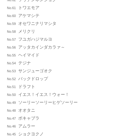
No.62
トワエモア
No.61
アケマシテ
No.60
オセワニナリマシタ
No.59
メリクリ
No.58
フユガハジマルヨ
No.57
アッタカインダカラァ～
No.56
ヘイマイド
No.55
テジナ
No.54
サンジューゴオク
No.53
バックドロップ
No.52
ドラフト
No.51
イエス！イエス！ウォー！
No.50
ソーリーソーリーヒゲソーリー
No.49
オオタニ
No.48
ボキャブラ
No.47
アムラー
No.46
ショクヨクノ
No.45