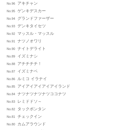
アキチャン
No.96
ゲンキデスカー
No.95
グランドファーザー
No.94
デンキタイセツ
No.93
マッスル・マッスル
No.92
ナツノオワリ
No.91
ナイトデライト
No.90
イズミナシ
No.89
アチチチチ！
No.88
イズミナベ
No.87
ルミコ イラナイ
No.86
アイアイアイアイアイランド
No.85
ナツナツナツナツココナツ
No.84
レミドドソ～
No.83
タックボンタン
No.82
チェックイン
No.81
カムアラウンド
No.80