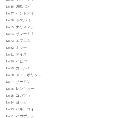
360パン
No.38
インドアオ
No.37
トケルヨ
No.36
ナリスマシ
No.35
サマー！！
No.34
エフエム
No.33
ホラー
No.32
アイス
No.31
ハピバ
No.30
カール！
No.29
メトロポリタン
No.28
サーモン
No.27
レンキュー
No.26
ゴガツゥ
No.25
ヨーガ
No.24
ハルヨコイ
No.23
バカボンノ
No.21