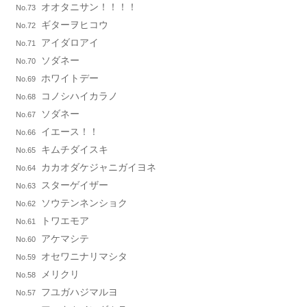
オオタニサン！！！！
No.73
ギターヲヒコウ
No.72
アイダロアイ
No.71
ソダネー
No.70
ホワイトデー
No.69
コノシハイカラノ
No.68
ソダネー
No.67
イエース！！
No.66
キムチダイスキ
No.65
カカオダケジャニガイヨネ
No.64
スターゲイザー
No.63
ソウテンネンショク
No.62
トワエモア
No.61
アケマシテ
No.60
オセワニナリマシタ
No.59
メリクリ
No.58
フユガハジマルヨ
No.57