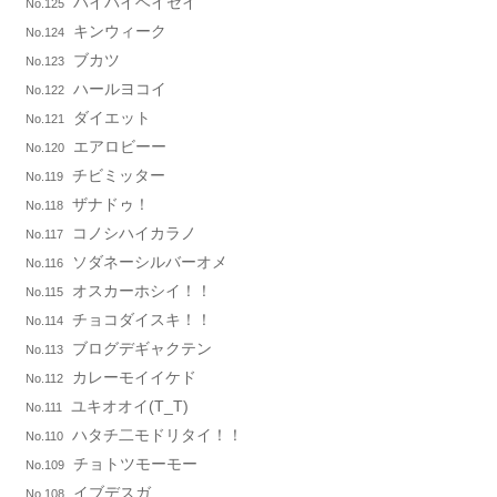
バイバイヘイセイ
No.125
キンウィーク
No.124
ブカツ
No.123
ハールヨコイ
No.122
ダイエット
No.121
エアロビーー
No.120
チビミッター
No.119
ザナドゥ！
No.118
コノシハイカラノ
No.117
ソダネーシルバーオメ
No.116
オスカーホシイ！！
No.115
チョコダイスキ！！
No.114
ブログデギャクテン
No.113
カレーモイイケド
No.112
ユキオオイ(T_T)
No.111
ハタチ二モドリタイ！！
No.110
チョトツモーモー
No.109
イブデスガ
No.108