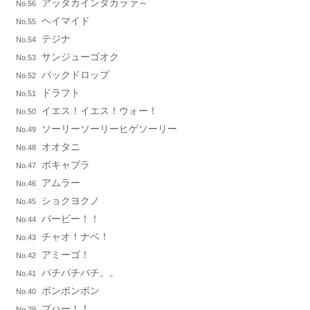
アッタカインダカラァ～
No.56
ヘイマイド
No.55
テジナ
No.54
サンジューゴオク
No.53
バックドロップ
No.52
ドラフト
No.51
イエス！イエス！ウォー！
No.50
ソーリーソーリーヒゲソーリー
No.49
オオタニ
No.48
ボキャブラ
No.47
アムラー
No.46
ショクヨクノ
No.45
バービー！！
No.44
チャオ！ナベ！
No.43
アミーゴ！
No.42
パチパチパチ。。
No.41
ボンボンボン
No.40
プハー！！
No.39