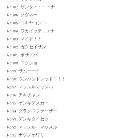
サンタ・・・・ナ
No.107
ソダネー
No.106
ユキヤコンコ
No.105
ワカイッテエエナ
No.104
マイド！！
No.103
ガクセイサン
No.102
ボサノバ
No.101
ドクショ
No.100
サムーーイ
No.99
ワンハンドレッド！！！
No.98
マッスルマッスル
No.97
アキチャン
No.96
ゲンキデスカー
No.95
グランドファーザー
No.94
デンキタイセツ
No.93
マッスル・マッスル
No.92
ナツノオワリ
No.91