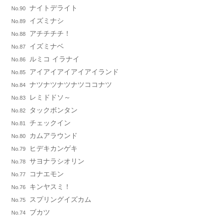
ナイトデライト
No.90
イズミナシ
No.89
アチチチチ！
No.88
イズミナベ
No.87
ルミコ イラナイ
No.86
アイアイアイアイアイランド
No.85
ナツナツナツナツココナツ
No.84
レミドドソ～
No.83
タックボンタン
No.82
チェックイン
No.81
カムアラウンド
No.80
ヒデキカンゲキ
No.79
サヨナラシオリン
No.78
コナエモン
No.77
キンヤスミ！
No.76
スプリングイズカム
No.75
ブカツ
No.74