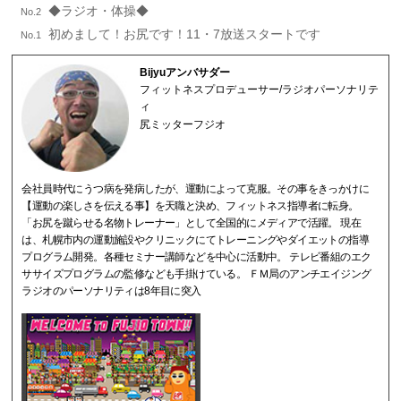
◆ラジオ・体操◆
No.2
初めまして！お尻です！11・7放送スタートです
No.1
Bijyuアンバサダー
フィットネスプロデューサー/ラジオパーソナリテ
ィ
尻ミッターフジオ
会社員時代にうつ病を発病したが、運動によって克服。その事をきっかけに
【運動の楽しさを伝える事】を天職と決め、フィットネス指導者に転身。
「お尻を蹴らせる名物トレーナー」として全国的にメディアで活躍。 現在
は、札幌市内の運動施設やクリニックにてトレーニングやダイエットの指導
プログラム開発。各種セミナー講師などを中心に活動中。 テレビ番組のエク
ササイズプログラムの監修なども手掛けている。 ＦＭ局のアンチエイジング
ラジオのパーソナリティは8年目に突入