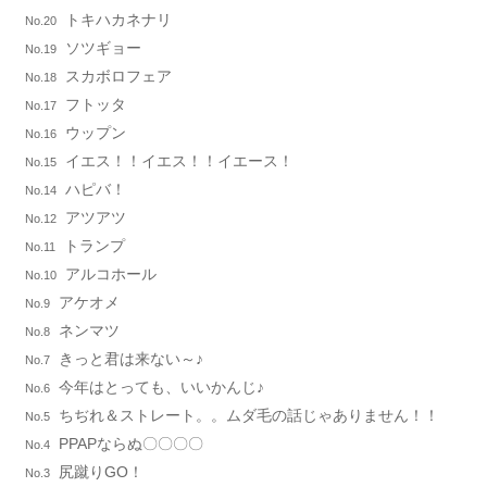
トキハカネナリ
No.20
ソツギョー
No.19
スカボロフェア
No.18
フトッタ
No.17
ウップン
No.16
イエス！！イエス！！イエース！
No.15
ハピバ！
No.14
アツアツ
No.12
トランプ
No.11
アルコホール
No.10
アケオメ
No.9
ネンマツ
No.8
きっと君は来ない～♪
No.7
今年はとっても、いいかんじ♪
No.6
ちぢれ＆ストレート。。ムダ毛の話じゃありません！！
No.5
PPAPならぬ〇〇〇〇
No.4
尻蹴りGO！
No.3