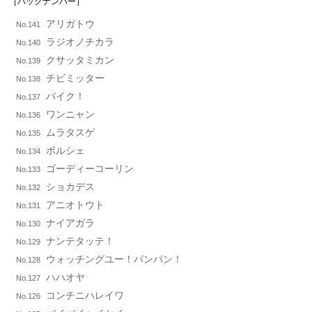
［バックナンバー］
アリガトウ
No.141
ラジオノチカラ
No.140
クサッタミカン
No.139
チビミッター
No.138
バイク！
No.137
ワンニャン
No.136
ムラタスゲ
No.135
ポルシェ
No.134
ゴーディーコーリン
No.133
ショカデス
No.132
アニオトウト
No.131
ナイアガラ
No.130
ナンテタッテ！
No.129
ウォッチングユー！パンパン！
No.128
ハハオヤ
No.127
コンチニハレイワ
No.126