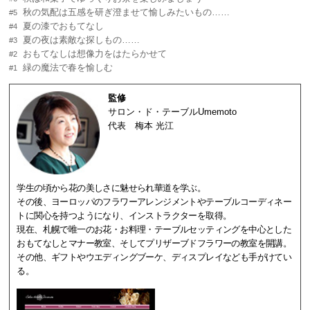
秋の気配は五感を研ぎ澄ませて愉しみたいもの……
#5
夏の漆でおもてなし
#4
夏の夜は素敵な探しもの……
#3
おもてなしは想像力をはたらかせて
#2
緑の魔法で春を愉しむ
#1
監修
サロン・ド・テーブルUmemoto
代表
梅本 光江
学生の頃から花の美しさに魅せられ華道を学ぶ。
その後、ヨーロッパのフラワーアレンジメントやテーブルコーディネー
トに関心を持つようになり、インストラクターを取得。
現在、札幌で唯一のお花・お料理・テーブルセッティングを中心とした
おもてなしとマナー教室、そしてプリザーブドフラワーの教室を開講。
その他、ギフトやウエディングブーケ、ディスプレイなども手がけてい
る。