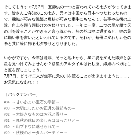
そしてもうすぐ7月7日、五節供の一つと言われている七夕がやってきま
す。皆さんご存知のこの七夕、元々は中国から日本へつたわったもの
で、機織が巧みな織姫と農耕が巧みな牽牛にちなんで、芸事や技術の上
達、向上を願う願掛けのお祭りでした。一年に一度、二つの星が船で天
の川を渡ることができると言う説から、船の舵は梶に通ずると、梶の葉
に願い事を書いたといわれているのです。それが、短冊に変わり五色の
糸と共に笹に飾る七夕祭りとなりました。
いかがですか。今年は是非、そっと地上から、星に姿を変えた織姫と彦
星を見つけてみませんか？彦星のアルタイルはわし座、織姫のベガはこ
と座を探しましょう。
7月7日、どうぞ二人が無事に天の川を渡ることが出来ますように……。
お天気になあれ！！
［バックナンバー］
～甘いあまい宝石の季節～
#34
～大切にしたいお正月の縁起もの～
#33
～大好きなものはお花と香り～
#32
～晩秋の休日の楽しみはほっこりと～
#31
～山ブドウに魅せられて～
#30
～秋桜のオータムパーティー～
#29