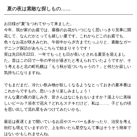
夏の夜は素敵な探しもの……
お日様が“夏”をつれてやって来ました。
今年、我が家のお庭では、薔薇のお花がいつになく思いっきり見事に開
花して、なんだかとっても嬉しい夏です。これからどこのお庭でも、
色々なお花が咲きみだれ、午前中から夕方までたっぷりと、素敵なガー
デニング探訪があちらこちらで始まりそうです！
実は先日6月22日、一年でもっとも日が長いとされる夏至を迎えまし
た。昔はこの日で一年の半分が過ぎたと考えられていたようですが、そ
う考えると北の町札幌は「もう秋が近づいちゃうの？」と何だか寂しい
気持ちになりますね。
でもまだまだ。冷たい飲み物が欲しくなるようなとっておきの夏本番は
これからですもの。思いっきり楽しみましょう！
そんな夏の夜の楽しみ方、皆さんはなにをおもいますか？湯上りに美味
しいビール？浴衣で花火？どれもステキだけど、私は……、子どもの頃
を思い出して流れ星をみつけてみたいかも。
最近は夜遅くまで開いているお店やスーパーも多かったり、治安を考え
街灯も増えていますので、上を向いたら星空なんて事はそうそう簡単で
はないかもしれませんね。