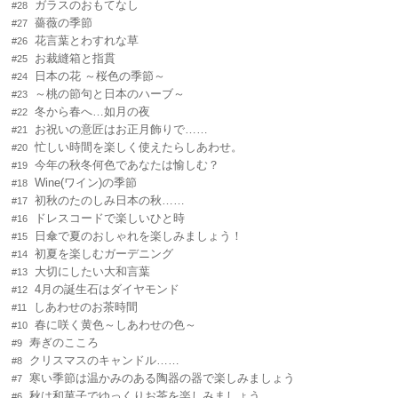
ガラスのおもてなし
#28
薔薇の季節
#27
花言葉とわすれな草
#26
お裁縫箱と指貫
#25
日本の花 ～桜色の季節～
#24
～桃の節句と日本のハーブ～
#23
冬から春へ…如月の夜
#22
お祝いの意匠はお正月飾りで……
#21
忙しい時間を楽しく使えたらしあわせ。
#20
今年の秋冬何色であなたは愉しむ？
#19
Wine(ワイン)の季節
#18
初秋のたのしみ日本の秋……
#17
ドレスコードで楽しいひと時
#16
日傘で夏のおしゃれを楽しみましょう！
#15
初夏を楽しむガーデニング
#14
大切にしたい大和言葉
#13
4月の誕生石はダイヤモンド
#12
しあわせのお茶時間
#11
春に咲く黄色～しあわせの色～
#10
寿ぎのこころ
#9
クリスマスのキャンドル……
#8
寒い季節は温かみのある陶器の器で楽しみましょう
#7
秋は和菓子でゆっくりお茶を楽しみましょう
#6