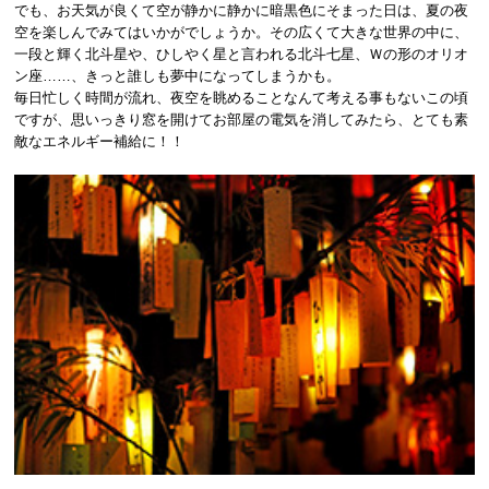
でも、お天気が良くて空が静かに静かに暗黒色にそまった日は、夏の夜
空を楽しんでみてはいかがでしょうか。その広くて大きな世界の中に、
一段と輝く北斗星や、ひしやく星と言われる北斗七星、Ｗの形のオリオ
ン座……、きっと誰しも夢中になってしまうかも。
毎日忙しく時間が流れ、夜空を眺めることなんて考える事もないこの頃
ですが、思いっきり窓を開けてお部屋の電気を消してみたら、とても素
敵なエネルギー補給に！！