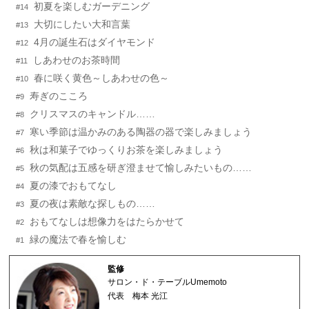
初夏を楽しむガーデニング
#14
大切にしたい大和言葉
#13
4月の誕生石はダイヤモンド
#12
しあわせのお茶時間
#11
春に咲く黄色～しあわせの色～
#10
寿ぎのこころ
#9
クリスマスのキャンドル……
#8
寒い季節は温かみのある陶器の器で楽しみましょう
#7
秋は和菓子でゆっくりお茶を楽しみましょう
#6
秋の気配は五感を研ぎ澄ませて愉しみたいもの……
#5
夏の漆でおもてなし
#4
夏の夜は素敵な探しもの……
#3
おもてなしは想像力をはたらかせて
#2
緑の魔法で春を愉しむ
#1
監修
サロン・ド・テーブルUmemoto
代表
梅本 光江