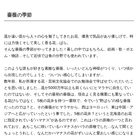
薔薇の季節
遥か遠い昔から人々の心を魅了してきたお花、優美で気品があり優しげで、時
には力強くそして美しく香る花…ばら。
そんな薔薇の季節がやってきました！暮しの中ではもちろん、絵画・歌・ポエ
ム・物語…そして近頃では食の分野でも使われています。
このような誰もが好きな素敵な薔薇、いったいどんな神様がつくり、いつ頃か
ら出現したのでしょうと、ついつい感心してしまいますが…
数年前、私が所属する花・芸術文化協会でのお勉強会で学ばせていただいたこ
とを思い出しました…遥か5000万年以上も前くらいにヒマラヤに自生してい
たのではないか、そしてその最初の薔薇は、現在よく見る幾重にも重なってい
る花びらではなく、5枚の花弁を持つ一重咲で、今でいう“野ばら”の様な薔薇
だったのでは？と。その薔薇がヒマラヤから、西はヨーロッパ、東は中国・ア
ジアへと広がっていったという事でした。5枚の花弁？というと北海道のお花
に指定されている”ハマナス”があるのですが、これはバラの原種の一つと言わ
れており、あちこちに咲いているハマナスがバラの原種でした…なんて聞くと
ちょっとうれしく、なんだかハマナスの花がずいぶんと愛おしい感じになりま