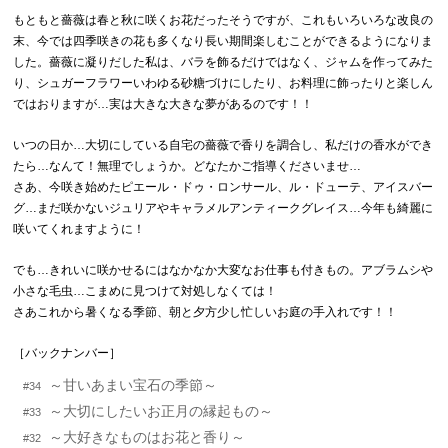
もともと薔薇は春と秋に咲くお花だったそうですが、これもいろいろな改良の
末、今では四季咲きの花も多くなり長い期間楽しむことができるようになりま
した。薔薇に凝りだした私は、バラを飾るだけではなく、ジャムを作ってみた
り、シュガーフラワーいわゆる砂糖づけにしたり、お料理に飾ったりと楽しん
ではおりますが…実は大きな大きな夢があるのです！！
いつの日か…大切にしている自宅の薔薇で香りを調合し、私だけの香水ができ
たら…なんて！無理でしょうか。どなたかご指導くださいませ…
さあ、今咲き始めたピエール・ドゥ・ロンサール、ル・ドューテ、アイスバー
グ…まだ咲かないジュリアやキャラメルアンティークグレイス…今年も綺麗に
咲いてくれますように！
でも…きれいに咲かせるにはなかなか大変なお仕事も付きもの。アブラムシや
小さな毛虫…こまめに見つけて対処しなくては！
さあこれから暑くなる季節、朝と夕方少し忙しいお庭の手入れです！！
［バックナンバー］
～甘いあまい宝石の季節～
#34
～大切にしたいお正月の縁起もの～
#33
～大好きなものはお花と香り～
#32