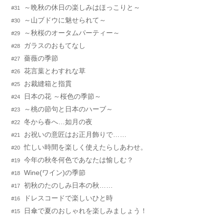
～晩秋の休日の楽しみはほっこりと～
#31
～山ブドウに魅せられて～
#30
～秋桜のオータムパーティー～
#29
ガラスのおもてなし
#28
薔薇の季節
#27
花言葉とわすれな草
#26
お裁縫箱と指貫
#25
日本の花 ～桜色の季節～
#24
～桃の節句と日本のハーブ～
#23
冬から春へ…如月の夜
#22
お祝いの意匠はお正月飾りで……
#21
忙しい時間を楽しく使えたらしあわせ。
#20
今年の秋冬何色であなたは愉しむ？
#19
Wine(ワイン)の季節
#18
初秋のたのしみ日本の秋……
#17
ドレスコードで楽しいひと時
#16
日傘で夏のおしゃれを楽しみましょう！
#15