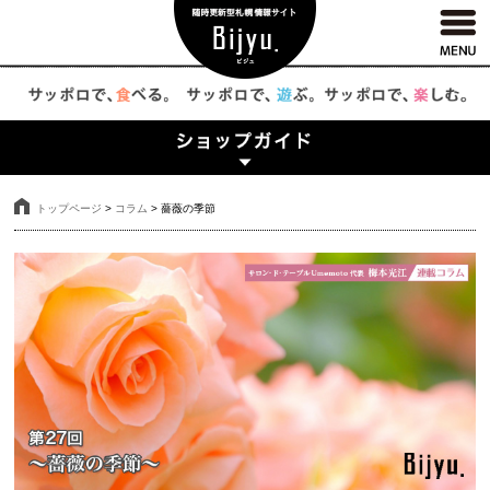
トップページ
>
コラム
>
薔薇の季節